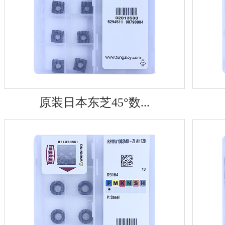
原装日本东芝45°数...