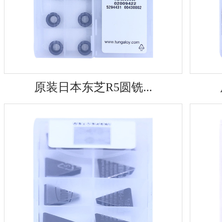
原装日本东芝R5圆铣...